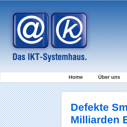
Home
Über uns
Defekte Sm
Milliarden 